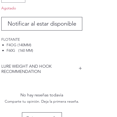
Agotado
Notificar al estar disponible
FLOTANTE
F4OG (140MM)
F60G (160 MM)
F80G (180MM)
F100G (200MM)
LURE WEIGHT AND HOOK
F120G (220MM)
RECOMMENDATION
F150G (240MM)
F200G (240MM)
LURE WEIGHT , LENGTH AND HOOK
RECOMMENDATION CAN BE FOUND IN
HUNDIMIENTO
PRODUCT DESCRIPTION .
• S4OG (110MM)
No hay reseñas todavía
• S60G (130MM)
Comparte tu opinión. Deja la primera reseña.
• S80G (150MM)
• S100G (170MM)
• S120G (180MM)