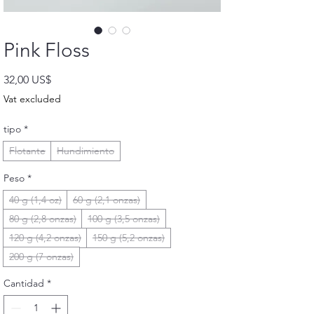
Pink Floss
Precio
32,00 US$
Vat excluded
tipo
*
Flotante
Hundimiento
Peso
*
40 g (1,4 oz)
60 g (2,1 onzas)
80 g (2,8 onzas)
100 g (3,5 onzas)
120 g (4,2 onzas)
150 g (5,2 onzas)
200 g (7 onzas)
Cantidad
*