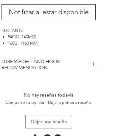
Notificar al estar disponible
FLOTANTE
F4OG (140MM)
F60G (160 MM)
F80G (180MM)
F100G (200MM)
LURE WEIGHT AND HOOK
F120G (220MM)
RECOMMENDATION
F150G (240MM)
F200G (240MM)
LURE WEIGHT , LENGTH AND HOOK
RECOMMENDATION CAN BE FOUND IN
HUNDIMIENTO
PRODUCT DESCRIPTION .
• S4OG (110MM)
No hay reseñas todavía
• S60G (130MM)
Comparte tu opinión. Deja la primera reseña.
• S80G (150MM)
• S100G (170MM)
• S120G (180MM)
Dejar una reseña
• S150G (190MM)
• S200G (190MM)