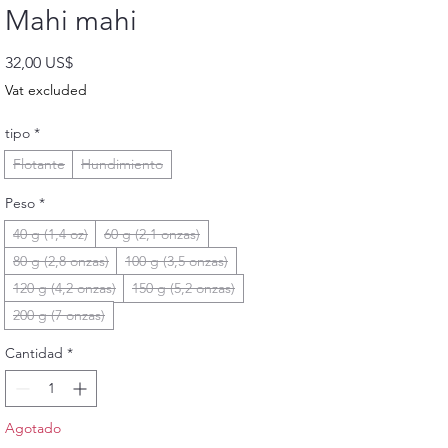
Mahi mahi
Precio
32,00 US$
Vat excluded
tipo
*
Flotante
Hundimiento
Peso
*
40 g (1,4 oz)
60 g (2,1 onzas)
80 g (2,8 onzas)
100 g (3,5 onzas)
120 g (4,2 onzas)
150 g (5,2 onzas)
200 g (7 onzas)
Cantidad
*
Agotado