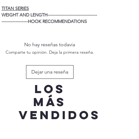
TITAN SERIES
WEIGHT AND LENGTH--------------------------------
-----------------HOOK RECOMMENDATIONS
80G 165MM ----------------------------------------------
---------------------3/0 TREBLE HOOK
100G 170MM ---------------------------------------------
No hay reseñas todavía
--------------------4/0 TREBLE HOOK
Comparte tu opinión. Deja la primera reseña.
120G 190MM ---------------------------------------------
---------------------5/0 TREBLE HOOK
150G 200MM ---------------------------------------------
Dejar una reseña
---------------------7/0 TREBLE HOOK
Los
más
vendidos
Nueva adquisición
Nueva adquisición