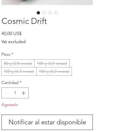
Cosmic Drift
Precio
40,00 US$
Vat excluded
Peso
*
80 g (2,8 onzas)
100 g (3,5 onzas)
120 g (4,2 onzas)
150 g (5,2 onzas)
Cantidad
*
Agotado
Notificar al estar disponible