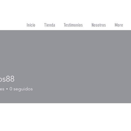
Inicio
Tienda
Testimonios
Nosotros
More
r sesión
ps88
8
es
0
seguidos