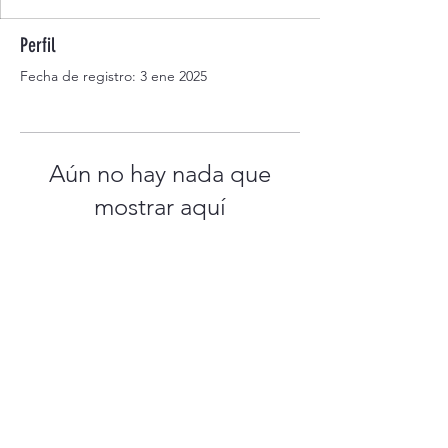
Perfil
Fecha de registro: 3 ene 2025
Aún no hay nada que
mostrar aquí
Cuando este miembro agregue
información sobre sí mismo, podrás
verla aquí.
Preguntas más frecuentes
Envío y envío Devoluciones
Términos y Condiciones