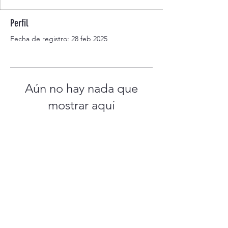
Perfil
Fecha de registro: 28 feb 2025
Aún no hay nada que
mostrar aquí
Cuando este miembro agregue
información sobre sí mismo, podrás
verla aquí.
Preguntas más frecuentes
Envío y envío Devoluciones
Términos y Condiciones